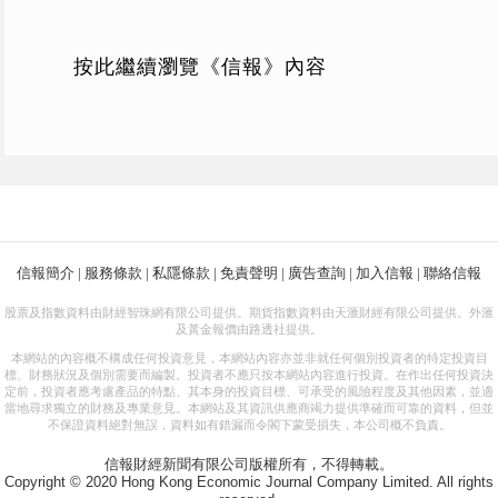
按此繼續瀏覽《信報》內容
信報簡介
|
服務條款
|
私隱條款
|
免責聲明
|
廣告查詢
|
加入信報
|
聯絡信報
股票及指數資料由財經智珠網有限公司提供。期貨指數資料由天滙財經有限公司提供。外滙
及黃金報價由路透社提供。
本網站的內容概不構成任何投資意見，本網站內容亦並非就任何個別投資者的特定投資目
標、財務狀況及個別需要而編製。投資者不應只按本網站內容進行投資。在作出任何投資決
定前，投資者應考慮產品的特點、其本身的投資目標、可承受的風險程度及其他因素，並適
當地尋求獨立的財務及專業意見。本網站及其資訊供應商竭力提供準確而可靠的資料，但並
不保證資料絕對無誤，資料如有錯漏而令閣下蒙受損失，本公司概不負責。
信報財經新聞有限公司版權所有，不得轉載。
Copyright © 2020 Hong Kong Economic Journal Company Limited. All rights