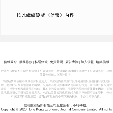
按此繼續瀏覽《信報》內容
信報簡介
|
服務條款
|
私隱條款
|
免責聲明
|
廣告查詢
|
加入信報
|
聯絡信報
股票及指數資料由財經智珠網有限公司提供。期貨指數資料由天滙財經有限公司提供。外滙
及黃金報價由路透社提供。
本網站的內容概不構成任何投資意見，本網站內容亦並非就任何個別投資者的特定投資目
標、財務狀況及個別需要而編製。投資者不應只按本網站內容進行投資。在作出任何投資決
定前，投資者應考慮產品的特點、其本身的投資目標、可承受的風險程度及其他因素，並適
當地尋求獨立的財務及專業意見。本網站及其資訊供應商竭力提供準確而可靠的資料，但並
不保證資料絕對無誤，資料如有錯漏而令閣下蒙受損失，本公司概不負責。
信報財經新聞有限公司版權所有，不得轉載。
Copyright © 2020 Hong Kong Economic Journal Company Limited. All rights